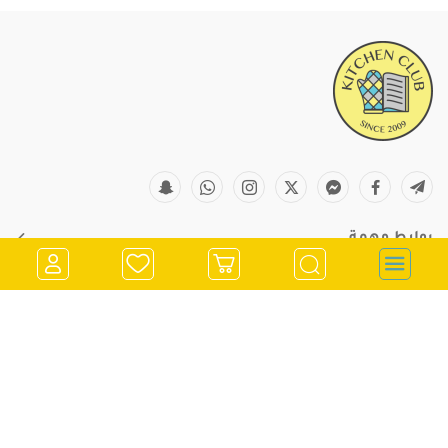
روابط مهمة
معلومات التواصل
store@kitchenclub.ps
022973382
تسجيل الدخول
0562900901
انشاء حساب
970562900901