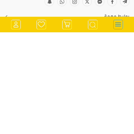
روابط مهمة
معلومات التواصل
store@kitchenclub.ps
022973382
تسجيل الدخول
0562900901
انشاء حساب
970562900901
رام الله - الشرفة - مقابل صيدلية جراند فارم
اشترك في النشرة الإخبارية
قم باضافة بريدك الالكتروني للاشتراك معنا في النشرة الاخبارية
أرسل