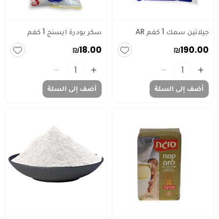
جيلاتين سمك 1 كغم AR
سكر بودرة ايسنج 1 كغم
₪18.00
₪190.00
أضف إلى السلة
أضف إلى السلة