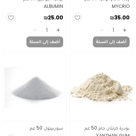
ALBUMIN
MYCRIO
₪25.00
₪35.00
أضف إلى السلة
أضف إلى السلة
بودرة كزنثان جام 50 غم
سوربيتول 50 غم
XANTHAN GUM