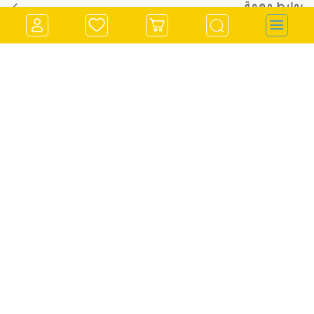
روابط مهمة
معلومات التواصل
store@kitchenclub.ps
022973382
تسجيل الدخول
0562900901
انشاء حساب
970562900901
رام الله - الشرفة - مقابل صيدلية جراند فارم
اشترك في النشرة الإخبارية
قم باضافة بريدك الالكتروني للاشتراك معنا في النشرة الاخبارية
أرسل