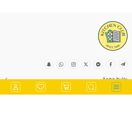
روابط مهمة
معلومات التواصل
store@kitchenclub.ps
022973382
تسجيل الدخول
0562900901