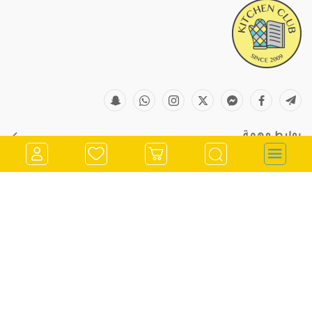
روابط مهمة
معلومات التواصل
store@kitchenclub.ps
022973382
تسجيل الدخول
0562900901
انشاء حساب
970562900901
رام الله - الشرفة - مقابل صيدلية جراند فارم