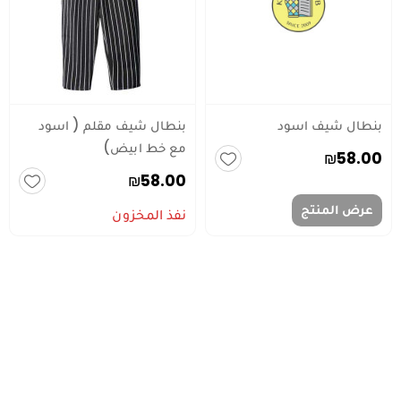
بنطال شيف اسود
بنطال شيف مقلم ( اسود
مع خط ابيض)
₪58.00
₪58.00
عرض المنتج
نفذ المخزون