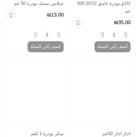
بي
كاكاو بودرة غامق 20/22 500
جيلاتين سمك بودرة 50 غم
قو
غم
كي
₪13.00
وح
₪35.00
وك
كي
قو
تش
أضف إلى السلة
أضف إلى السلة
كي
قو
كي
الم
قو
نص
كر
أد
للش
قو
بول
للش
أد
(
عد
اجار اجار 50غم
سكر بودرة 1 كغم
)