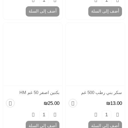
طع
بود
أضف إلى السلة
أضف إلى السلة
(
اس
زي
صب
طع
بود
(
ميت
بخا
صب
بود
قل
للك
نك
طع
سكر بني رطب 500 غم
بكتين اصفر 50 غم HM
موا
خا
₪25.00
₪13.00
سائ
،
سي
،
أضف إلى السلة
أضف إلى السلة