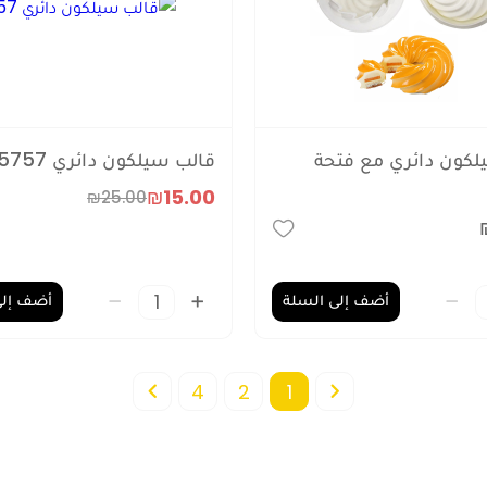
لكون دائري مع فتحة
قالب سيلكون دائري 5757
₪15.00
₪25.00
أضف إلى السلة
أضف إلى
4
2
1