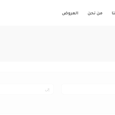
ا
من نحن
العروض