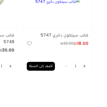
قالب سيلكون دائري 5747
قالب سي
5748
₪18.00
₪30.00
₪30.00
أضف إلى السلة