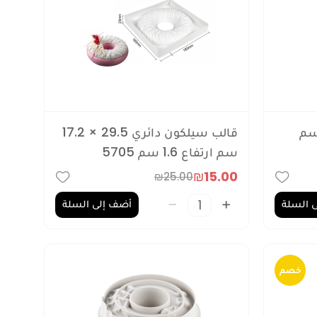
كون دائري 16.5 سم
قالب سيلكون دائري 29.5 × 17.2
سم ارتفاع 1.6 سم 5705
₪15.00
₪25.00
 السلة
أضف إلى السلة
خصم