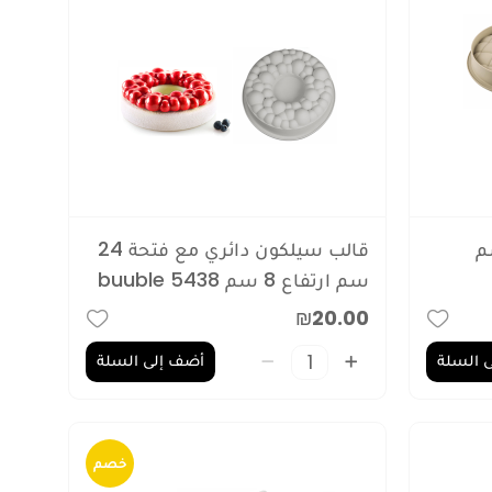
ئري 25 سم
قالب سيلكون دائري مع فتحة 24
سم ارتفاع 8 سم 5438 buuble
₪20.00
 السلة
أضف إلى السلة
خصم