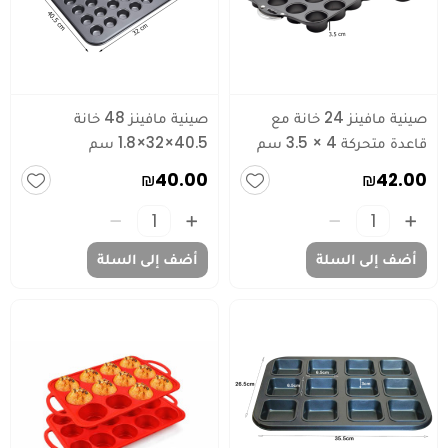
صينية مافينز 24 خانة مع
صينية مافينز 48 خانة
قاعدة متحركة 4 × 3.5 سم
40.5×32×1.8 سم
₪40.00
₪42.00
أضف إلى السلة
أضف إلى السلة