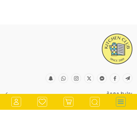
روابط مهمة
معلومات التواصل
store@kitchenclub.ps
022973382