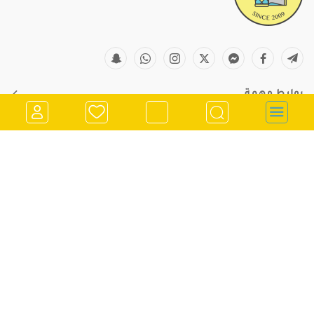
روابط مهمة
معلومات التواصل
store@kitchenclub.ps
022973382
تسجيل الدخول
0562900901
انشاء حساب
970562900901
رام الله - الشرفة - مقابل صيدلية جراند فارم
اشترك في النشرة الإخبارية
قم باضافة بريدك الالكتروني للاشتراك معنا في النشرة الاخبارية