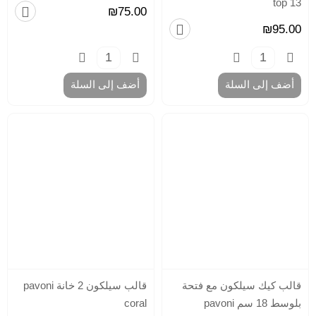
top 13
للش
₪75.00
ور
₪95.00
ترا
للش
قو
شوك
أضف إلى السلة
أضف إلى السلة
للط
قو
شوك
بلا
قط
اد
لعج
ال
صو
للم
وا
كي
صو
الم
وس
قالب كيك سيلكون مع فتحة
قالب سيلكون 2 خانة pavoni
كر
كر
بلوسط 18 سم pavoni
coral
أد