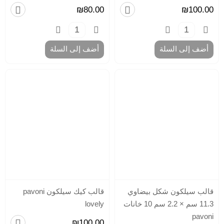
₪80.00
₪100.00
لل
ابا
رؤ
كر
(
أضف إلى السلة
أضف إلى السلة
أقم
)
سبا
قا
مت
لتز
الك
من
كي
حا
كي
خف
ست
شب
للح
قالب سيلكون شكل بيضاوي
قالب كيك سيلكون pavoni
مش
11.3 سم × 2.2 سم 10 خانات
lovely
للح
pavoni
اد
₪100.00