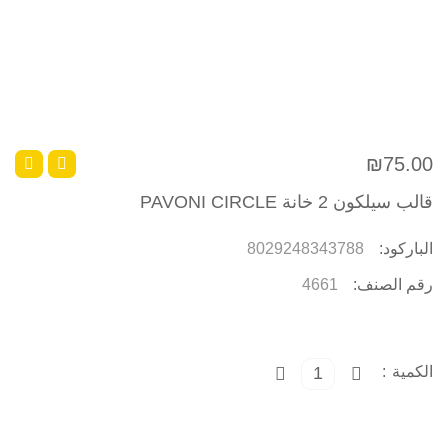
سي
للت
قو
سي
توب
قو
art
قو
₪75.00
ni
ري
قالب سيلكون 2 خانة PAVONI CIRCLE
ري
دائ
ري
الباركود:
8029248343788
مر
ري
رقم الصنف:
4661
مس
ري
را
قل
الكمية
ري
تا
مخ
ري