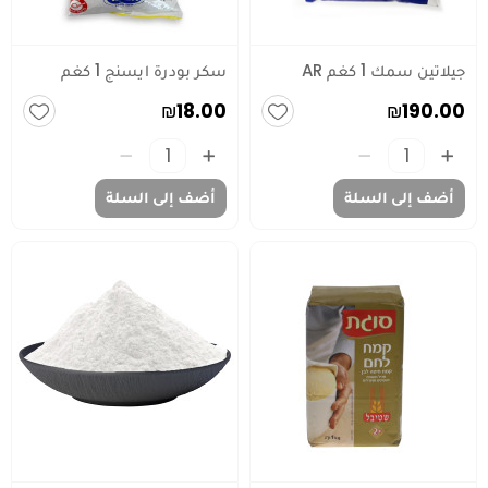
جيلاتين سمك 1 كغم AR
سكر بودرة ايسنج 1 كغم
₪18.00
₪190.00
أضف إلى السلة
أضف إلى السلة