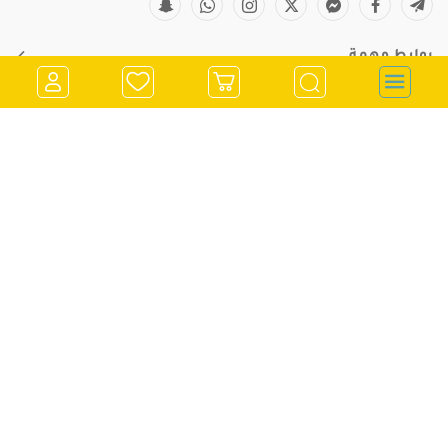
روابط مهمة
معلومات التواصل
store@kitchenclub.ps
022973382
تسجيل الدخول
0562900901
انشاء حساب
970562900901
رام الله - الشرفة - مقابل صيدلية جراند فارم
اشترك في النشرة الإخبارية
قم باضافة بريدك الالكتروني للاشتراك معنا في النشرة الاخبارية
أرسل