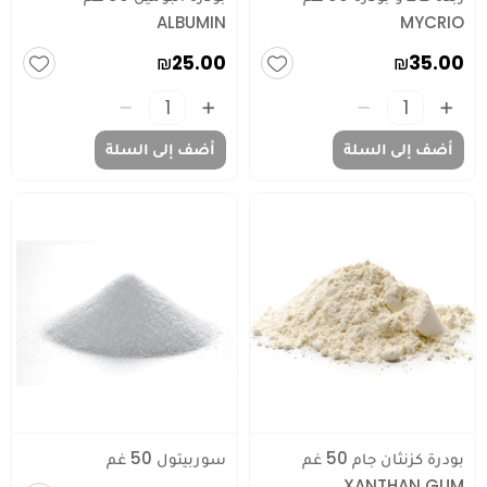
ALBUMIN
MYCRIO
₪25.00
₪35.00
أضف إلى السلة
أضف إلى السلة
بودرة كزنثان جام 50 غم
سوربيتول 50 غم
XANTHAN GUM