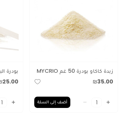
زبدة كاكاو بودرة 50 غم MYCRIO
بودرة البومين 50
₪25.00
₪35.00
أضف إلى السلة