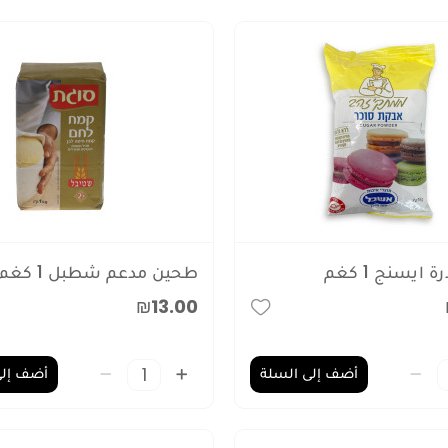
ايسنج 1 كغم
طحين مدعم شطبل 1 كغم +2
₪13.00
أضف إلى السلة
أضف إلى