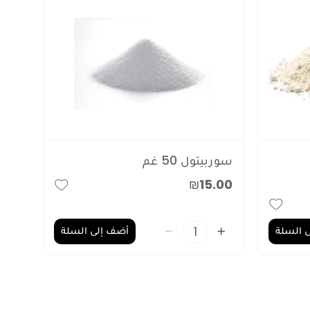
سوربيتول 50 غم
₪15.00
 السلة
أضف إلى السلة