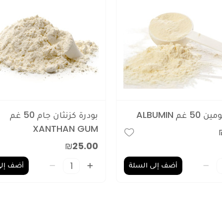
 غم ALBUMIN
بودرة كزنثان جام 50 غم
XANTHAN GUM
₪25.00
أضف إلى السلة
أضف إلى