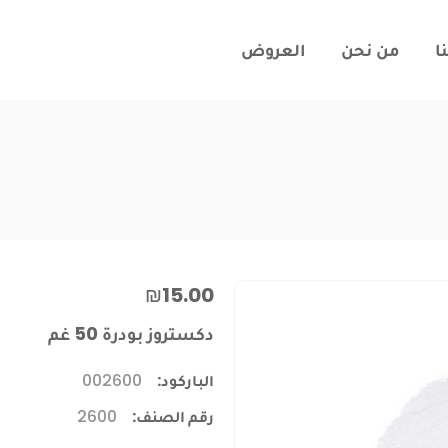
ا
من نحن
العروض
₪15.00
دكستروز بودرة 50 غم
الباركود:
002600
رقم الصنف:
2600