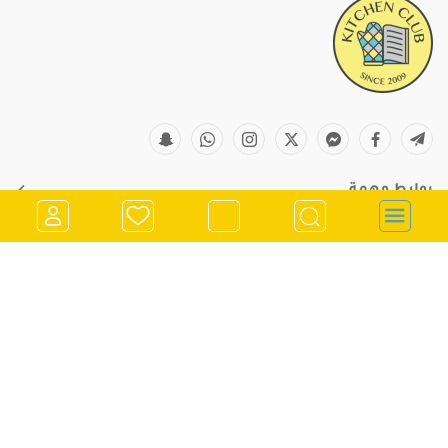
روابط مهمة
معلومات التواصل
store@kitchenclub.ps
022973382
تسجيل الدخول
0562900901
انشاء حساب
970562900901
رام الله - الشرفة - مقابل صيدلية جراند فارم