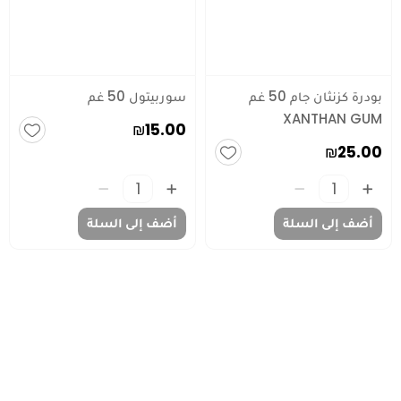
بودرة كزنثان جام 50 غم
سوربيتول 50 غم
XANTHAN GUM
₪15.00
₪25.00
أضف إلى السلة
أضف إلى السلة